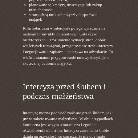
planowane są kredyty, inwestycje lub zakup
nieruchomości,
strony chcą uniknąć przyszłych sporów o
majątek.
Rola notariusza w intercyzie polega wyłącznie na
nadaniu formy aktu notarialnego. Cała część
merytoryczna – zrozumienie sytuacji stron, dobór
właściwych rozwiązań, przygotowanie treści intercyzy
i negocjowanie zapisów – spoczywa na adwokacie. To
właśnie staranne przygotowanie umowy decyduje o
skutecznej ochronie majątku.
Intercyza przed ślubem i
podczas małżeństwa
Intercyzę można podpisać zarówno przed ślubem, jak i
już w trakcie trwania małżeństwa. W obu przypadkach
konieczna jest wizyta u notariusza i zgodne
oświadczenia obu stron. Intercyza zawarta po ślubie
działa na przyszłość, co oznacza, że nie obejmuje